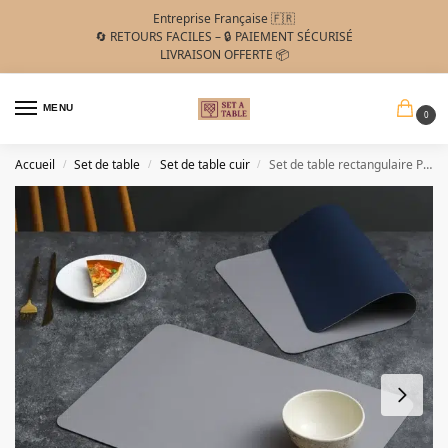
Entreprise Française 🇫🇷
🔄 RETOURS FACILES – 🔒 PAIEMENT SÉCURISÉ
LIVRAISON OFFERTE 📦
MENU
0
Accueil
Set de table
Set de table cuir
Set de table rectangulaire PVC similicuir gris/bleu
/
/
/