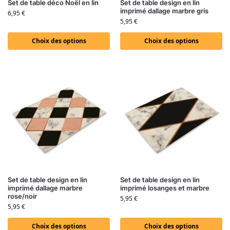
Set de table déco Noël en lin
Set de table design en lin
imprimé dallage marbre gris
6,95
€
5,95
€
Choix des options
Choix des options
Set de table design en lin
Set de table design en lin
imprimé dallage marbre
imprimé losanges et marbre
rose/noir
5,95
€
5,95
€
Choix des options
Choix des options