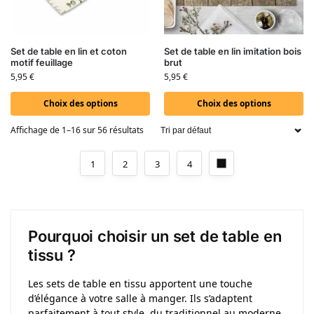
Set de table en lin et coton
Set de table en lin imitation bois
motif feuillage
brut
5,95
€
5,95
€
Choix des options
Choix des options
Affichage de 1–16 sur 56 résultats
1
2
3
4
Pourquoi choisir un set de table en
tissu ?
Les sets de table en tissu apportent une touche
d’élégance à votre salle à manger. Ils s’adaptent
parfaitement à tout style, du traditionnel au moderne.