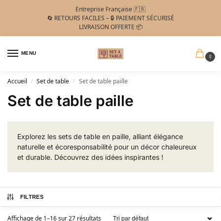
Entreprise Française 🇫🇷
🔄 RETOURS FACILES – 🔒 PAIEMENT SÉCURISÉ
LIVRAISON OFFERTE 📦
MENU
0
Accueil
Set de table
Set de table paille
/
/
Set de table paille
Explorez les sets de table en paille, alliant élégance
naturelle et écoresponsabilité pour un décor chaleureux
et durable. Découvrez des idées inspirantes !
FILTRES
Affichage de 1–16 sur 27 résultats