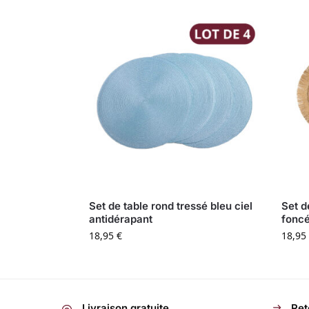
Set de table rond tressé bleu ciel
Set d
antidérapant
fonc
18,95
€
18,95
Livraison gratuite
Ret