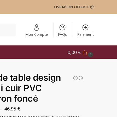
LIVRAISON OFFERTE 📦
echerche
Mon Compte
FAQs
Paiement
0,00
€
0
de table design
li cuir PVC
ron foncé
–
46,95
€