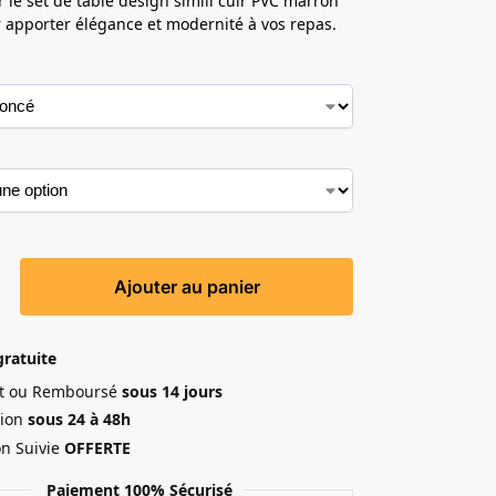
 le set de table design simili cuir PVC marron
 apporter élégance et modernité à vos repas.
Ajouter au panier
gratuite
ait ou Remboursé
sous 14 jours
ion
sous 24 à 48h
on Suivie
OFFERTE
Paiement 100% Sécurisé