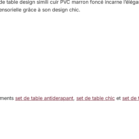
 de table design simili cuir PVC marron foncé incarne l’élég
ensorielle grâce à son design chic.
timents
set de table antiderapant
,
set de table chic
et
set de 