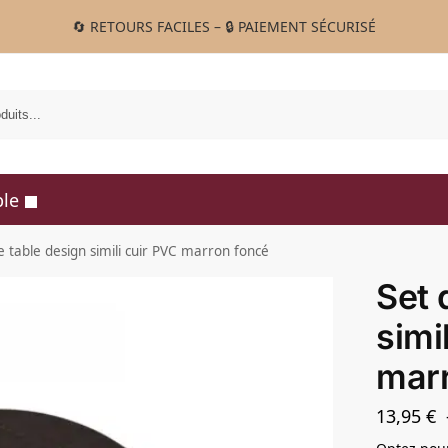
🔄 RETOURS FACILES – 🔒 PAIEMENT SÉCURISÉ
R
ble
e table design simili cuir PVC marron foncé
Set 
simi
mar
13,95
€