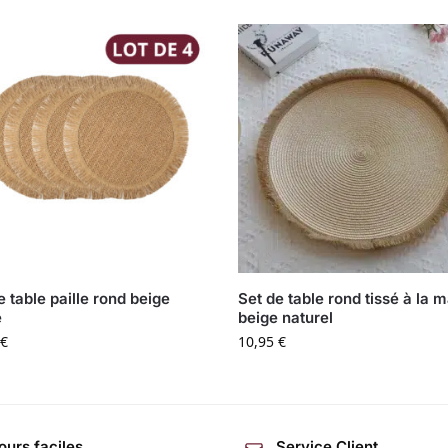
e table paille rond beige
Set de table rond tissé à la 
é
beige naturel
€
10,95
€
ours faciles
Service Client