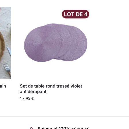
main
Set de table rond tressé violet
antidérapant
17,95
€
Paiement 100% sécurisé