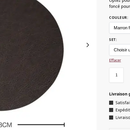
Optez pour
foncé pour
COULEUR
:
SET
:
Effacer
Livraison 
Satisf
Expédit
Livrais