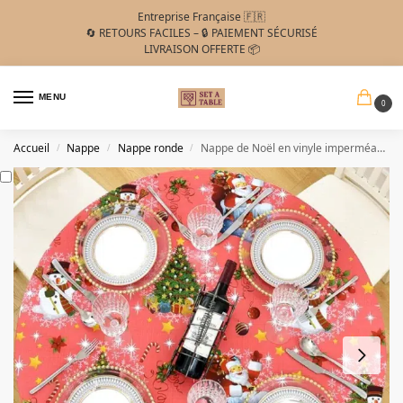
Entreprise Française 🇫🇷
🔄 RETOURS FACILES – 🔒 PAIEMENT SÉCURISÉ
LIVRAISON OFFERTE 📦
MENU
0
Accueil
Nappe
Nappe ronde
Nappe de Noël en vinyle imperméable ronde élastiquée
/
/
/