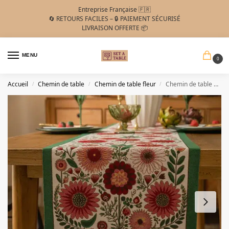
Entreprise Française 🇫🇷
🔄 RETOURS FACILES – 🔒 PAIEMENT SÉCURISÉ
LIVRAISON OFFERTE 📦
MENU
0
Accueil
Chemin de table
Chemin de table fleur
Chemin de table style vintage en tissu jacquard floral et pompons
/
/
/