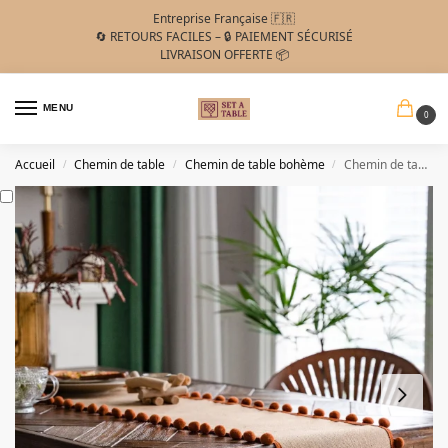
Entreprise Française 🇫🇷
🔄 RETOURS FACILES – 🔒 PAIEMENT SÉCURISÉ
LIVRAISON OFFERTE 📦
MENU
0
Accueil
Chemin de table
Chemin de table bohème
Chemin de table esprit toile de jute à pompons orange
/
/
/