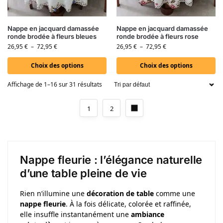
Nappe en jacquard damassée
Nappe en jacquard damassée
ronde brodée à fleurs bleues
ronde brodée à fleurs rose
26,95
€
–
72,95
€
26,95
€
–
72,95
€
Choix des options
Choix des options
Affichage de 1–16 sur 31 résultats
1
2
Nappe fleurie : l’élégance naturelle
d’une table pleine de vie
Rien n’illumine une
décoration de table
comme une
nappe fleurie
. À la fois délicate, colorée et raffinée,
elle insuffle instantanément une
ambiance