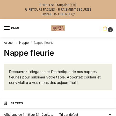
Entreprise Française 🇫🇷
🔄 RETOURS FACILES – 🔒 PAIEMENT SÉCURISÉ
LIVRAISON OFFERTE 📦
MENU
0
Accueil
Nappe
Nappe fleurie
/
/
Nappe fleurie
Découvrez l’élégance et l’esthétique de nos nappes
fleuries pour sublimer votre table. Apportez couleur et
convivialité à vos repas dès aujourd’hui !
FILTRES
Affichage de 1–16 sur 31 résultats